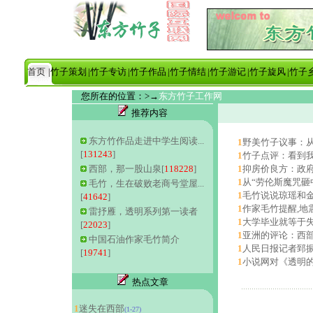
首页
|竹子策划
|竹子专访
|竹子作品
|竹子情结
|竹子游记
|竹子旋风
|竹子
您所在的位置：>→
东方竹子
推荐内容
东方竹作品走进中学生阅读...
1
野美竹子议事：
[
131243
]
1
竹子点评：看到
西部，那一股山泉[
118228
]
1
抑房价良方：政
1
从“劳伦斯魔咒砸
毛竹，生在破败老商号堂屋...
1
毛竹说说琼瑶和
[
41642
]
1
作家毛竹提醒,地
雷抒雁，透明系列第一读者
1
大学毕业就等于
[
22023
]
1
亚洲的评论：西
中国石油作家毛竹简介
1
人民日报记者郅
[
19741
]
1
小说网对《透明
热点文章
1
迷失在西部
(1-27)