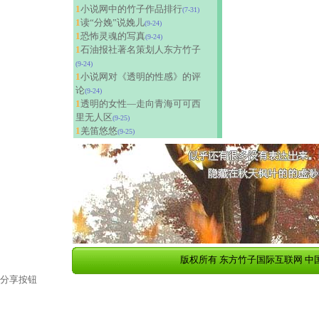
1
小说网中的竹子作品排行
(7-31)
1
读“分娩”说娩儿
(9-24)
1
恐怖灵魂的写真
(9-24)
1
石油报社著名策划人东方竹子
(9-24)
1
小说网对《透明的性感》的评
论
(9-24)
1
透明的女性—走向青海可可西
里无人区
(9-25)
1
羌笛悠悠
(9-25)
版权所有 东方竹子国际互联网 中国华
分享按钮