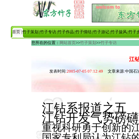
首页
|竹子策划
|竹子专访
|竹子作品
|竹子情结
|竹子游记
|竹子旋风
|竹子
您所在的位置：
网站首页
>>
竹子策划
>>
竹子专访
江
发表时间:
2005-07-05 07:12:49
文章来源:中国石油
江钻系报道之五
江钻开发气势磅礴
重视科研勇于创新的
国家专利局认为江钻