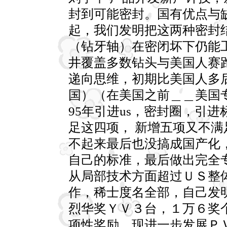
封到可能密封。国有优点与
起，我们发明把这两种密封
（钻牙轴）在密闭坏下仍能
井覆盖多数钻头与美国人赛
递向思维，初期比美国人多
国）（在美国之前＿＿美国
95年引进us，密封圈，引
足这四项， 新增五项又不
不起来最后也没搞成国产化
自己的标准，最后做出完全
从局部技术方面超过ＵＳ整
作，稀士度名全部，自己发
烈华奖ＹＶ３台，１万６奖
项性奖励，现进一步发展Ｐ